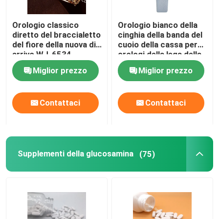
Supplementi di salute dell'occhio
Orologio classico
Orologio bianco della
diretto del braccialetto
cinghia della banda del
del fiore della nuova di
cuoio della cassa per
Softgels masticabile
arrivo WJ-6534
orologi della lega della
fabbrica unica di
donna di modo del
Miglior prezzo
Miglior prezzo
progettazione
regalo di buona qualità
WJ-8453
Vegetariano Softgels
Contattaci
Contattaci
Supplementi dell'olio di pesce
Supplementi del sistema nervoso
Supplementi della glucosamina
(75)
supplementi della salute delle donne
Supplemento della vitamina E