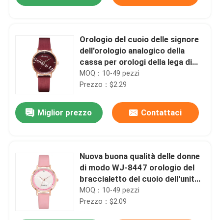
Orologio del cuoio delle signore
dell'orologio analogico della
cassa per orologi della lega di
buona qualità di incanto di modo
MOQ：10-49 pezzi
WJ-8454
Prezzo：$2.29
Miglior prezzo
Contattaci
Casa
Nuova buona qualità delle donne
di modo WJ-8447 orologio del
braccialetto del cuoio dell'unità
Prodotti
di elaborazione della cassa per
MOQ：10-49 pezzi
orologi della lega di molti colori
Prezzo：$2.09
Circa noi