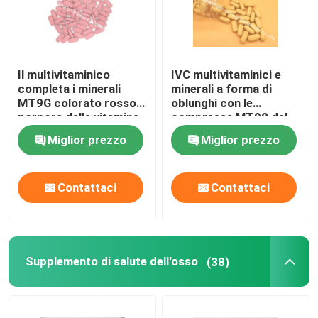
Il multivitaminico
IVC multivitaminici e
completa i minerali
minerali a forma di
MT9G colorato rosso
oblunghi con le
porpora delle vitamine
compresse MT92 del
della compressa
Acerola
Miglior prezzo
Miglior prezzo
Contattaci
Contattaci
Supplemento di salute dell'osso
(38)