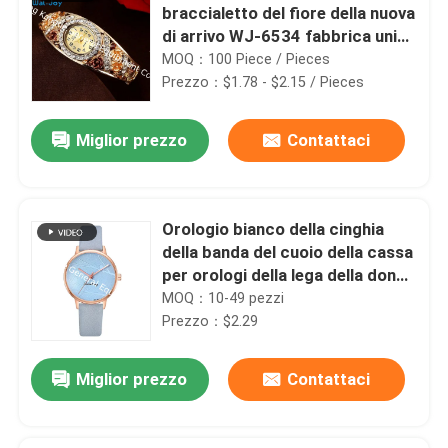
braccialetto del fiore della nuova
di arrivo WJ-6534 fabbrica unica
di progettazione
MOQ：100 Piece / Pieces
Prezzo：$1.78 - $2.15 / Pieces
Miglior prezzo
Contattaci
Orologio bianco della cinghia
della banda del cuoio della cassa
per orologi della lega della donna
di modo del regalo di buona
MOQ：10-49 pezzi
qualità WJ-8453
Prezzo：$2.29
Miglior prezzo
Contattaci