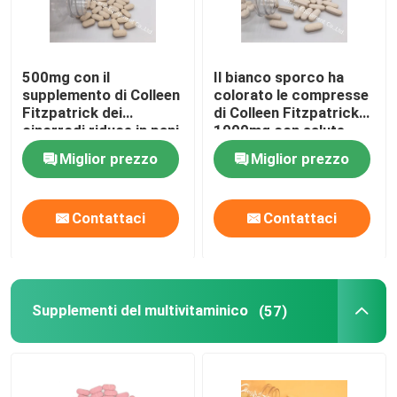
500mg con il
Il bianco sporco ha
supplemento di Colleen
colorato le compresse
Fitzpatrick dei
di Colleen Fitzpatrick
cinorrodi riduce in pani
1000mg con salute
la protezione
immune CT1D della
Miglior prezzo
Miglior prezzo
antiossidante CTDA di
compressa dei
salute immune
cinorrodi 30mg
Contattaci
Contattaci
Supplementi del multivitaminico
(57)