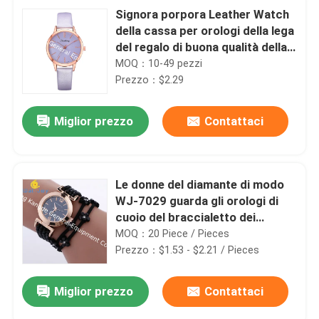
Signora porpora Leather Watch
della cassa per orologi della lega
del regalo di buona qualità della
donna di modo WJ-8455
MOQ：10-49 pezzi
Prezzo：$2.29
Miglior prezzo
Contattaci
Le donne del diamante di modo
WJ-7029 guarda gli orologi di
cuoio del braccialetto dei
handwatches del braccialetto
MOQ：20 Piece / Pieces
dei fiori
Prezzo：$1.53 - $2.21 / Pieces
Miglior prezzo
Contattaci