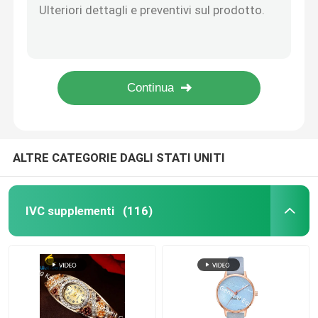
Salute cardiovascolare PC1S dell'estratto del carciofo delle capsule dei fosfolipidi di salute di digestione
Supplementi della glucosamina
Flusso sanguigno sano dell'integratore alimentare dell'agrume della compressa dell'esperidina di erbe complessa di Diosmin nelle gambe PT2X
Riduca l'estratto PT33 di pleurotus ostreatus delle compresse del fungo di ostrica di digestione della colesterina
Integratore alimentare di erbe PC1A dell'integratore alimentare della caramella gommosa e molle 405mg di salute di erbe di digestione
Supplemento di Colleen Fitzpatrick
Integratore alimentare di erbe per le compresse PT1V dell'all'aceto di sidro di Apple di salute generale di circolazione & di digestione
Supplementi del multivitaminico
ALTRE CATEGORIE DAGLI STATI UNITI
Supplemento di salute dell'osso
IVC supplementi
(116)
Integratore alimentare di erbe
Supplementi di sostegno di energia
Supplementi di nutrizione di sport