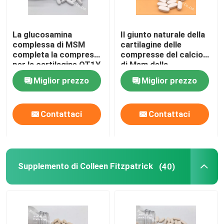
Supplementi della gestione del peso
La glucosamina
Il giunto naturale della
complessa di MSM
cartilagine delle
completa la compressa
compresse del calcio
per la cartilagine OT1Y
di Msm della
di salute dei giunti
condroitina della
Miglior prezzo
Miglior prezzo
glucosamina completa
GT4J
Contattaci
Contattaci
Supplemento di Colleen Fitzpatrick
(40)