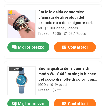
Farfalla calda economica
d'annata degli orologi del
braccialetto delle signore del
cuoio genuino di vendita SW-
MOQ：100 Piece / Pieces
684/pendente della torre
Prezzo：$0.85 - $1.02 / Pieces
Miglior prezzo
Contattaci
Buona qualità della donna di
modo WJ-8448 orologio bianco
del cuoio di molte di colori donne
della banda
MOQ：10-49 pezzi
Prezzo：$2.22
Miglior prezzo
Contattaci