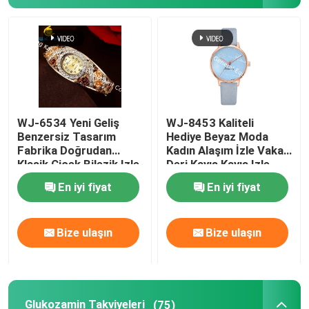
WJ-6534 Yeni Geliş
WJ-8453 Kaliteli
Benzersiz Tasarım
Hediye Beyaz Moda
Fabrika Doğrudan
Kadın Alaşım İzle Vaka
Klasik Çiçek Bilezik Izle
Deri Kayış Kayış Izle
En iyi fiyat
En iyi fiyat
Bize ulaşın
Bize ulaşın
Glukozamin Takviyeleri
(75)