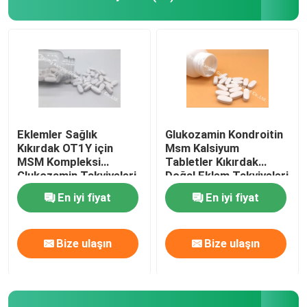
Eklemler Sağlık
Glukozamin Kondroitin
Kıkırdak OT1Y için
Msm Kalsiyum
MSM Kompleksi
Tabletler Kıkırdak
Glukozamin Takviyeleri
Doğal Eklem Takviyeleri
Tablet
GT4J
En iyi fiyat
En iyi fiyat
Ev
Bize ulaşın
Bize ulaşın
Ürün:% s
Hakkımızda