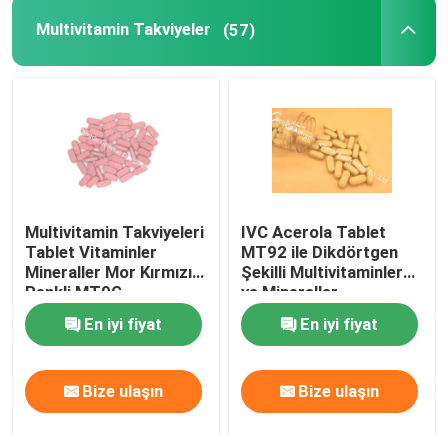
Multivitamin Takviyeler
(57)
Glukozamin Takviyeleri
C vitamini takviyesi
Multivitamin Takviyeler
Multivitamin Takviyeleri
IVC Acerola Tablet
Kemik Sağlığı Takviyesi
Tablet Vitaminler
MT92 ile Dikdörtgen
Mineraller Mor Kırmızı
Şekilli Multivitaminler
Renkli MT9G
ve Mineraller
Bitkisel besin takviyesi
En iyi fiyat
En iyi fiyat
Enerji Destek Takviyeleri
Bize ulaşın
Bize ulaşın
Spor beslenme takviyeleri