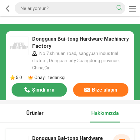
Dongguan Bai-tong Hardware Machinery
Factory
No.7,shihuan road, sangyuan industrial
district, Donguan city,Guangdong province,
China,Çin
5.0
Onaylı tedarikçi
Şimdi ara
Bize ulaşın
Ürünler
Hakkımızda
Dongguan Bai-tong Hardware