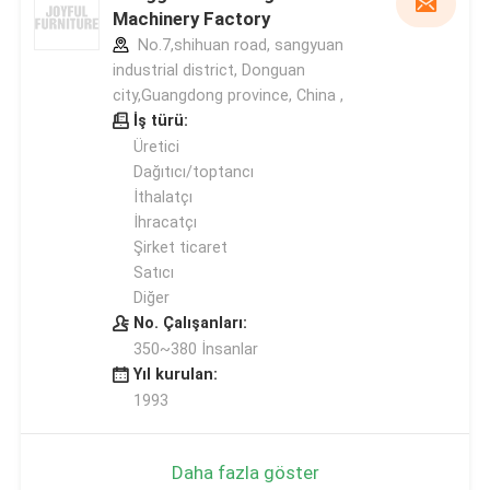
Machinery Factory
No.7,shihuan road, sangyuan
industrial district, Donguan
city,Guangdong province, China ,
İş türü:
Üretici
Dağıtıcı/toptancı
İthalatçı
İhracatçı
Şirket ticaret
Satıcı
Diğer
No. Çalışanları:
350~380 İnsanlar
Yıl kurulan:
1993
Daha fazla göster