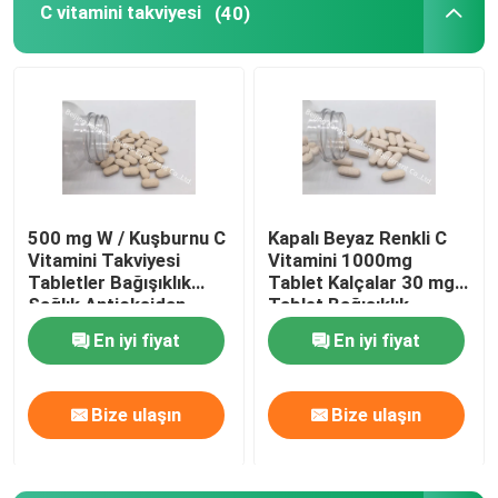
C vitamini takviyesi
(40)
Fabrika turu
Kalite kontrol
Bizimle iletişime geçin
500 mg W / Kuşburnu C
Kapalı Beyaz Renkli C
Vitamini Takviyesi
Vitamini 1000mg
Haberler
Tabletler Bağışıklık
Tablet Kalçalar 30 mg
Sağlık Antioksidan
Tablet Bağışıklık
Koruma CTDA
Sağlığı CT1D
En iyi fiyat
En iyi fiyat
Vakalar
Bize ulaşın
Bize ulaşın
Bir teklif isteği
IVC Takviyeler