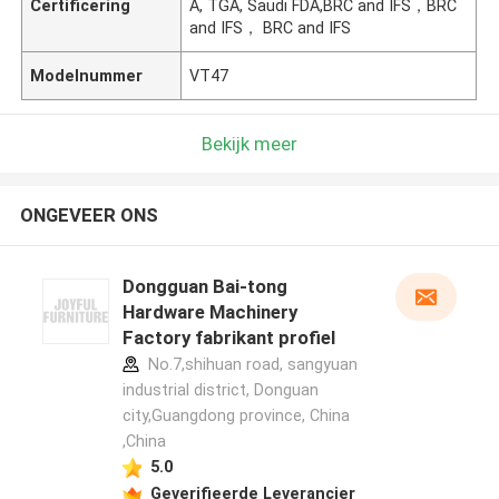
Certificering
A, TGA, Saudi FDA,BRC and IFS，BRC
and IFS， BRC and IFS
Modelnummer
VT47
Bekijk meer
ONGEVEER ONS
Dongguan Bai-tong
Hardware Machinery
Factory fabrikant profiel
No.7,shihuan road, sangyuan
industrial district, Donguan
city,Guangdong province, China
,China
5.0
Geverifieerde Leverancier