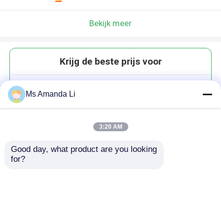
Bekijk meer
Krijg de beste prijs voor
Sublingual Supplementen van de
Ms Amanda Li
Energiesteun zetten Voedsel in
de Tabletten VT47 van de
Energievitamine B12 om
3:20 AM
Good day, what product are you looking 
for?
Doorgaan
Geadviseerde Producten