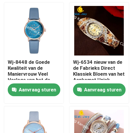
Wj-8448 de Goede
Wj-6534 nieuw van de
Kwaliteit van de
de Fabrieks Direct
Maniervrouw Veel
Klassiek Bloem van het
Horloge van het de
Aankomst Uniek
Vrouwenleer van de
Ontwerp de
Aanvraag sturen
Aanvraag sturen
Kleuren Wit Band
Armbandhorloge
Huis
Producten
Ongeveer ons