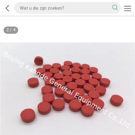
2
/
4