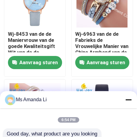
Fabrieksreis
Wj-8453 van de de
Wj-6963 van de de
Kwaliteitscontrole
Maniervrouw van de
Fabrieks de
goede Kwaliteitsgift
Vrouwelijke Manier van
Wit van de de
China Armband van de
Contacteer ons
LegeringsHorlogekast
het Horloge Goedkope
Aanvraag sturen
Aanvraag sturen
van de het Leerband
Charmante
de Riemhorloge
Punkkleding Dame
Nieuws
Watch Soft Fabric Girl
Polshorloge
Gevallen
Ms Amanda Li
Verzoek om een Citaat
6:54 PM
IVC Supplementen
Good day, what product are you looking 