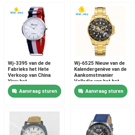
Wj-3395 van de de
Wj-6525 Nieuw van de
Fabrieks het Hete
Kalendergenève van de
Verkoop van China
Aankomstmanier
Yiwu het
Volledig van het het
EMBLEEMoem
Merkroestvrije staal
Aanvraag sturen
Aanvraag sturen
Horloge Gebreide van
Achter de
Huis
de de Horlogesmens
Mensenhorloge
van Vogue GENÈVE
van de Canvas Nylon
Producten
Streep
Promotiepolshorloge
Ongeveer ons