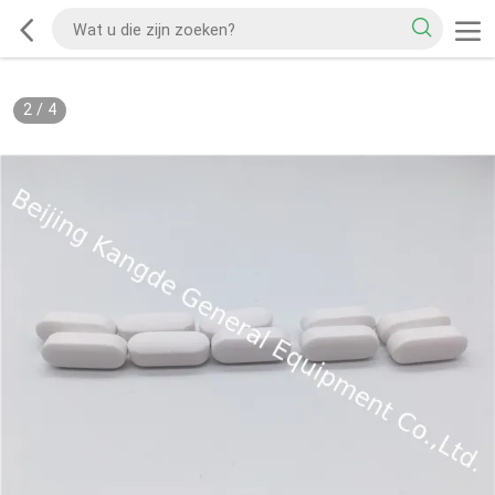
2
/
4