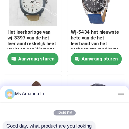
Fabrieksreis
Het leerhorloge van
Wj-5434 het nieuwste
Kwaliteitscontrole
wj-3397 van de het
hete van de het
leer aantrekkelijk heet
leerband van het
verkoop van Womage
verkoopgts modieuze
Contacteer ons
echt de mode populair
roestvrije staal
Aanvraag sturen
Aanvraag sturen
mensen
achterhorloge van het
kwartsmensen
Nieuws
Gevallen
Ms Amanda Li
Verzoek om een Citaat
12:49 PM
IVC Supplementen
Good day, what product are you looking 