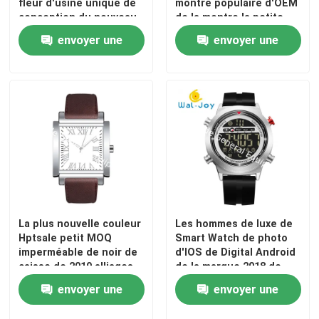
fleur d'usine unique de
montre populaire d'OEM
conception du nouveau
de la montre la petite
venu WJ-6534
MOQ d'hommes
envoyer une
envoyer une
d'affaires de mode de
loisirs de montre-
demande
demande
bracelet de quartz
La plus nouvelle couleur
Les hommes de luxe de
Hptsale petit MOQ
Smart Watch de photo
imperméable de noir de
d'IOS de Digital Android
caisse de 2019 alliages
de la marque 2018 de
WJ-8793 : montre d'OEM
WJ-6915 JeiSo
envoyer une
envoyer une
des hommes 100pcs
imperméabilisent la
montre-bracelet avec le