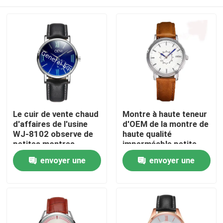
Le cuir de vente chaud
Montre à haute teneur
d'affaires de l'usine
d'OEM de la montre de
WJ-8102 observe de
haute qualité
petites montres-
imperméable petite
bracelet
MOQ de quartz de la
Maison
envoyer une
envoyer une
imperméables
montre des hommes
d'hommes d'OEM
WJ-8108 simples à la
demande
demande
Handwatches
mode
Produits
Au sujet de nous