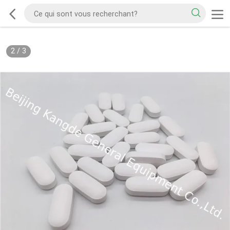
2
/
3