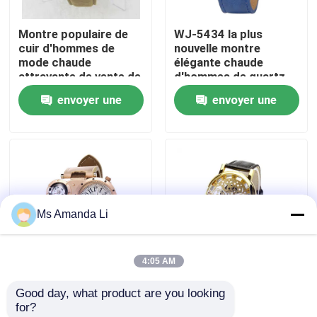
Montre populaire de
WJ-5434 la plus
Visite d'usine
cuir d'hommes de
nouvelle montre
mode chaude
élégante chaude
attrayante de vente de
d'hommes de quartz
Contrôle de qualité
cuir véritable de WJ-
de bande de cuir
envoyer une
envoyer une
3397 Womage
arrière d'acier
inoxydable de la vente
demande
demande
Contactez-nous
GTS
Nouvelles
Ms Amanda Li
Cas
4:05 AM
Demandez une citation
Mouvement
Dessus WJ-4136
Good day, what product are you looking 
multifonctionnel de
occasionnel en cuir
for?
IVC suppléments
double du résistant à
vendant la montre