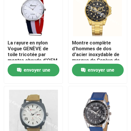
La rayure en nylon
Montre complète
Vogue GENÈVE de
d'hommes de dos
toile tricotée par
d'acier inoxydable de
montre chaude d'OEM
marque de Genève de
de LOGO de vente
calendrier de mode du
envoyer une
envoyer une
d'usine de WJ-3395
nouveau venu WJ-
Chine Yiwu observe la
6525
demande
demande
montre-bracelet
promotionnelle
Maison
d'homme
Produits
Au sujet de nous