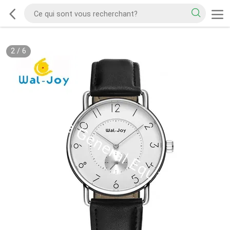
2
/
6