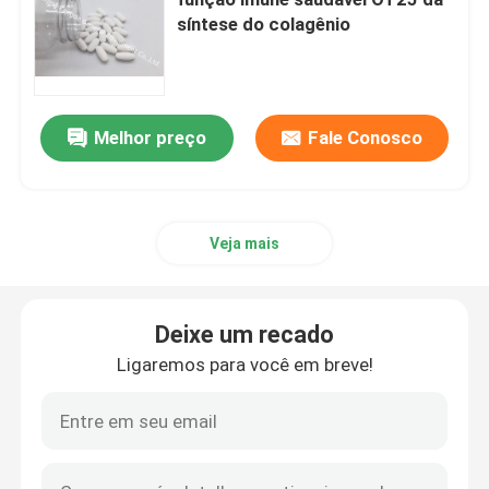
síntese do colagênio
Suplementos à glucosamina
Suplemento à vitamina C
Melhor preço
Fale Conosco
Suplementos ao multivitamínico
Veja mais
Suplemento à saúde do osso
Deixe um recado
Suplemento erval ao alimento
Ligaremos para você em breve!
Suplementos ao apoio da energia
Suplementos à nutrição dos esportes