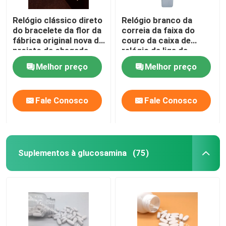
Relógio clássico direto
Relógio branco da
Suplementos à gestão do peso
do bracelete da flor da
correia da faixa do
fábrica original nova do
couro da caixa de
projeto da chegada
relógio da liga da
WJ-6534
mulher da forma do
Melhor preço
Melhor preço
presente de boa
qualidade WJ-8453
Fale Conosco
Fale Conosco
Suplementos à glucosamina
(75)