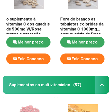
o suplemento à
Fora do branco as
vitamina C dos quadris
tabuletas coloridas da
de 500mg W/Rose
vitamina C 1000mg
marca a proteção
com quadris de Rosa
antioxidante CTDA da
30mg marcam a saúde
Melhor preço
Melhor preço
saúde imune
imune CT1D
Fale Conosco
Fale Conosco
Suplementos ao multivitamínico
(57)