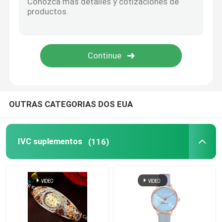
Suplementos à saúde do olho
Softgels Chewable
Vegetariano Softgels
OUTRAS CATEGORIAS DOS EUA
Suplementos ao óleo de peixes
IVC suplementos
(116)
Suplementos ao sistema nervoso
suplementos à saúde das mulheres
Suplemento à vitamina E