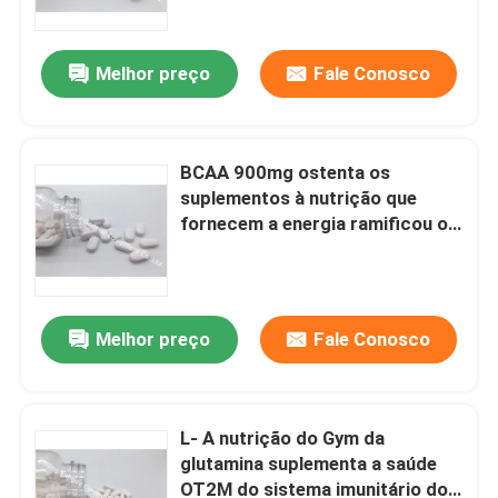
beta
Melhor preço
Fale Conosco
BCAA 900mg ostenta os
suplementos à nutrição que
fornecem a energia ramificou o
2:1 Chain dos ácidos aminados:
1OT1X
Melhor preço
Fale Conosco
Casa
Produtos
L- A nutrição do Gym da
glutamina suplementa a saúde
OT2M do sistema imunitário do
Sobre nós