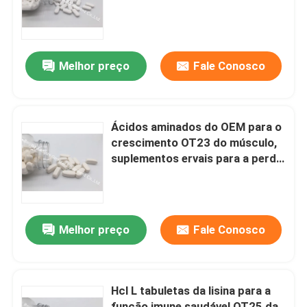
equilíbrio
Excursão da fábrica
Melhor preço
Fale Conosco
Controle da qualidade
Contacte-nos
Ácidos aminados do OEM para o
crescimento OT23 do músculo,
suplementos ervais para a perda
Notícia
de peso
Casos
Melhor preço
Fale Conosco
Peça umas citações
Hcl L tabuletas da lisina para a
IVC suplementos
função imune saudável OT25 da