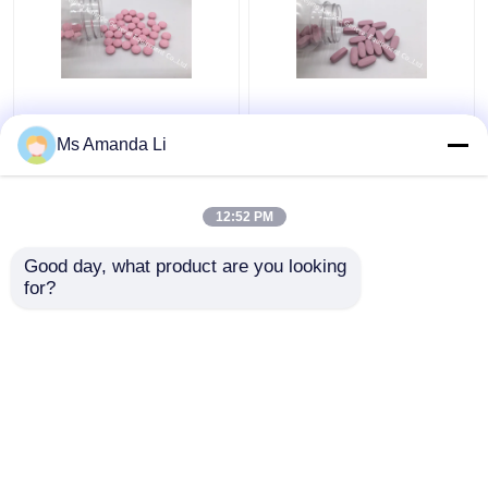
Suplementos dentais
O multi suplemento
VT4Q às vitaminas do
mineral à saúde do
Ms Amanda Li
osso da luz do sol da
osso da tabuleta para
saúde, tabuletas
de sangrar BT7N
Chewable da vitamina D
12:52 PM
Melhor preço
Melhor preço
Good day, what product are you looking 
for?
Fale Conosco
Fale Conosco
Veja mais
Casa
Mapa do Site
Fale Conosco
Desktop Site
Mapa do Site
Política de Privacidade