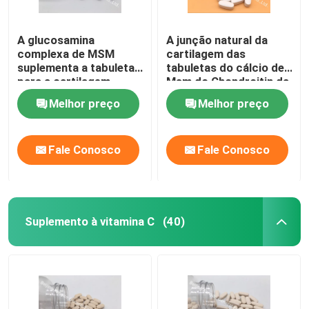
A glucosamina
A junção natural da
complexa de MSM
cartilagem das
suplementa a tabuleta
tabuletas do cálcio de
para a cartilagem
Msm do Chondroitin da
OT1Y da saúde das
glucosamina
Melhor preço
Melhor preço
junções
suplementa GT4J
Fale Conosco
Fale Conosco
Suplemento à vitamina C
(40)