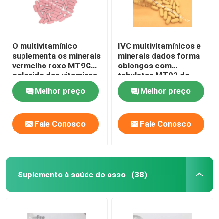
O multivitamínico
IVC multivitamínicos e
suplementa os minerais
minerais dados forma
vermelho roxo MT9G
oblongos com
colorido das vitaminas
tabuletas MT92 do
da tabuleta
Acerola
Melhor preço
Melhor preço
Fale Conosco
Fale Conosco
Suplemento à saúde do osso
(38)