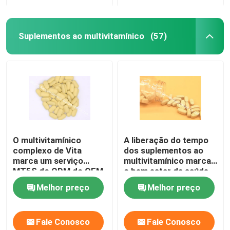
Suplementos ao multivitamínico
(57)
O multivitamínico
A liberação do tempo
complexo de Vita
dos suplementos ao
marca um serviço
multivitamínico marca
MT5S do ODM do OEM
o bem estar da saúde
do suplemento
geral um MT4E
Melhor preço
Melhor preço
dietético
dietético
Fale Conosco
Fale Conosco