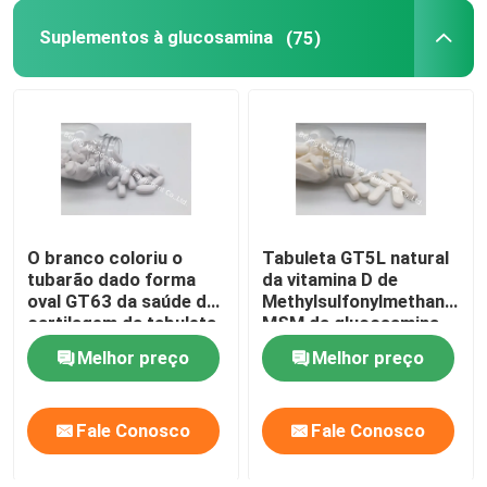
Suplementos à glucosamina
(75)
Suplementos à saúde do olho
Softgels Chewable
Vegetariano Softgels
O branco coloriu o
Tabuleta GT5L natural
Suplementos ao óleo de peixes
tubarão dado forma
da vitamina D de
oval GT63 da saúde da
Methylsulfonylmethane
cartilagem da tabuleta
MSM da glucosamina
Suplementos ao sistema nervoso
do sulfato dos
do OEM
Melhor preço
Melhor preço
suplementos à
glucosamina
suplementos à saúde das mulheres
Fale Conosco
Fale Conosco
Suplemento à vitamina E