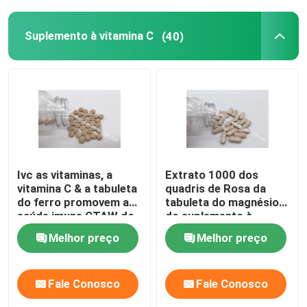
Suplementos à gestão do peso
Suplemento à vitamina C
(40)
Ivc as vitaminas, a
Extrato 1000 dos
vitamina C & a tabuleta
quadris de Rosa da
do ferro promovem a
tabuleta do magnésio
saúde imune CTAW do
do suplemento à
sangue do vermelho
vitamina C do ODM do
Melhor preço
Melhor preço
rico
OEM CT9F
Fale Conosco
Fale Conosco