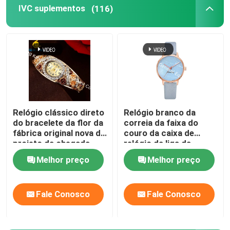
IVC suplementos
(116)
Suplementos à glucosamina
Suplemento à vitamina C
Suplementos ao multivitamínico
Relógio clássico direto
Relógio branco da
do bracelete da flor da
correia da faixa do
Suplemento à saúde do osso
fábrica original nova do
couro da caixa de
projeto da chegada
relógio da liga da
WJ-6534
mulher da forma do
Suplemento erval ao alimento
Melhor preço
Melhor preço
presente de boa
qualidade WJ-8453
Suplementos ao apoio da energia
Fale Conosco
Fale Conosco
Suplementos à nutrição dos esportes