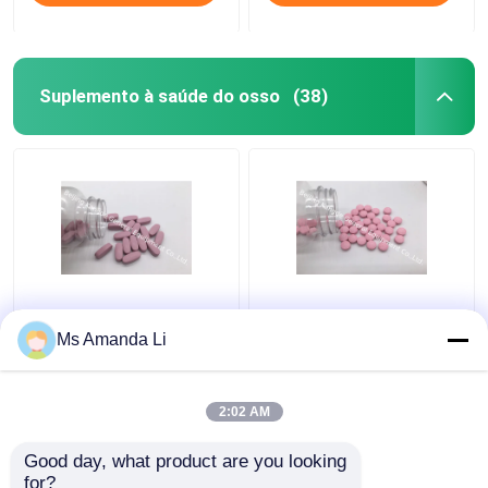
Suplemento à saúde do osso
(38)
O multi suplemento
Suplementos dentais
mineral à saúde do
VT4Q às vitaminas do
Ms Amanda Li
osso da tabuleta para
osso da luz do sol da
de sangrar BT7N
saúde, tabuletas
Chewable da vitamina D
2:02 AM
Melhor preço
Melhor preço
Good day, what product are you looking 
for?