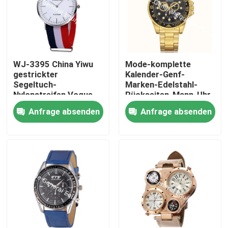
WJ-3395 China Yiwu
Mode-komplette
gestrickter
Kalender-Genf-
Segeltuch-
Marken-Edelstahl-
Nylonstreifen Vogue
Rückseiten-Mann-Uhr
GENF Fabrik-passt
des Neuzugang-WJ-
Anfrage absenden
Anfrage absenden
heiße Verkauf LOGO-
6525
Soems Uhr Mann-
fördernde
Armbanduhr auf
Haus
Produkte
Über uns