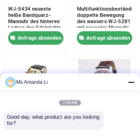
WJ-5434 neueste
Multifunktionsbeständige
heiße Bandquarz-
doppelte Bewegung
Fabrik-Ausflug
Mannuhr des hinteren
des wassers WJ-5281
Leders des Edelstahls
mit neuester Mannuhr
des Verkaufs GTS
der
Anfrage absenden
Anfrage absenden
Qualitätskontrolle
stilvolle
Kompasspersönlichkeit
Treten Sie mit uns in Verbindung
Nachrichten
Ms Amanda Li
Fälle
7:59 PM
Fordern Sie ein Zitat
Good day, what product are you looking 
Lederne zufällige
WJ-3250 Womage
for?
meistverkaufte hohle
Quarz-
Uhr des Quarz-WJ-
Mannarmbanduhr der
IVC Ergänzungen
4136
hohen Qualität des