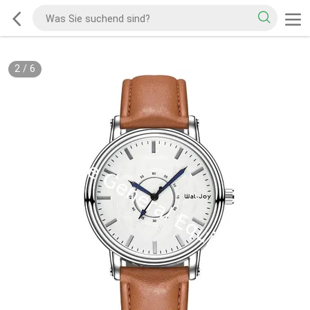
2
/
6