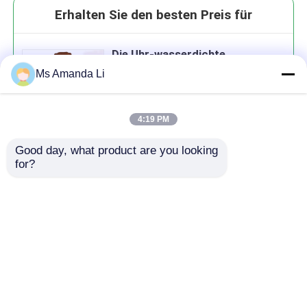
Erhalten Sie den besten Preis für
Die Uhr-wasserdichte
hochwertige Quarzuhr
Ms Amanda Li
hochwertige kleine MOQ der
modernen einfachen Männer
WJ-8108 Soem-Uhr
4:19 PM
Good day, what product are you looking 
Fortsetzen
for?
Empfohlene Produkte
Startseite
Über uns
Kontakt
Desktop Site
Sitemap
Datenschutzrichtlinie