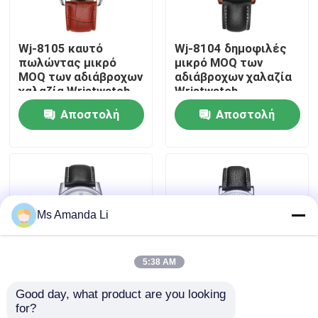
Γύρος εργοστασίων
Wj-8105 καυτό
Wj-8104 δημοφιλές
πωλώντας μικρό
μικρό MOQ των
MOQ των αδιάβροχων
αδιάβροχων χαλαζία
Ποιοτικός έλεγχος
χαλαζία Wristwatch
Wristwatch
ελεύθερου χρόνου
ελεύθερου χρόνου
Αποστολή
Αποστολή
μόδας ατόμων
ατόμων μόδας
Μας ελάτε σε επαφή με
γοητείας ρολόι cOem
επιχειρησιακών
ερώτησης
ερώτησης
ρολογιών
ρολόι cOem ρολογιών
Ειδήσεις
Ms Amanda Li
Περιπτώσεις
5:38 AM
Ζητήστε ένα απόσπασμα
Good day, what product are you looking 
Wj-8103 τα μικρά
Wj-8101 μικρός cOem
for?
IVC συμπληρώματα
άτομα cOem
Handwatches