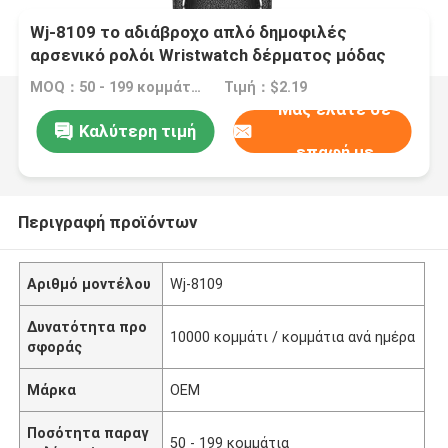
Wj-8109 το αδιάβροχο απλό δημοφιλές
αρσενικό ρολόι Wristwatch δέρματος μόδας
μπορεί να δεχτεί το μικρό ρολόι cOem MOQ
MOQ：50 - 199 κομμάτια
Τιμή：$2.19
Μας ελάτε σε
Καλύτερη τιμή
επαφή με
Περιγραφή προϊόντων
Αριθμό μοντέλου
Wj-8109
Δυνατότητα προ
10000 κομμάτι / κομμάτια ανά ημέρα
σφοράς
Μάρκα
OEM
Ποσότητα παραγ
50 - 199 κομμάτια