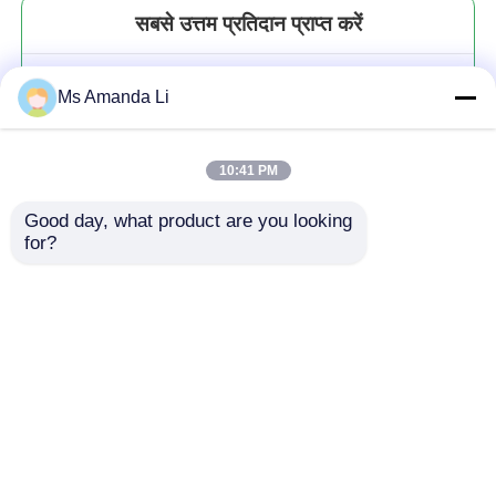
सबसे उत्तम प्रतिदान प्राप्त करें
WJ-8793 नवीनतम 2019 मिश्र धातु
Ms Amanda Li
प्रकरण काले रंग हिप्सेल वॉटरप्रूफ छोटे
MOQ: 100pcs पुरुष OEM घड़ी
10:41 PM
Good day, what product are you looking 
for?
जारी रखें
अनुशंसित उत्पाद
होम
हमारे बारे में
हमसे संपर्क करें
Desktop Site
साइटमैप
गोपनीयता नीति