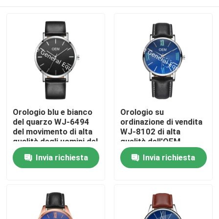
Orologio blu e bianco
Orologio su
del quarzo WJ-6494
ordinazione di vendita
del movimento di alta
WJ-8102 di alta
qualità degli uomini del
qualità dell'OEM
cuoio dell'orologio di
dell'orologio di alta
Casa
Invia richiesta
Invia richiesta
Wal-gioia di
qualità del cuoio di
immaginazione
quantità BASSA
d'avanguardia di
affascinante calda
Prodotti
marca del quadrante
della banda per il
del maschio
maschio
Circa noi