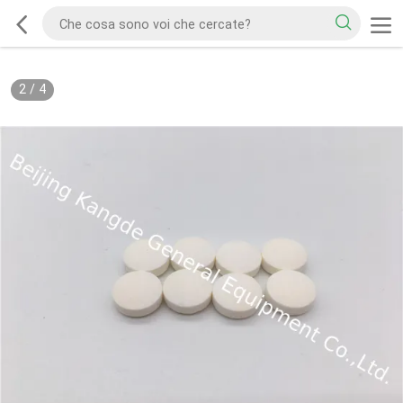
2
/
4