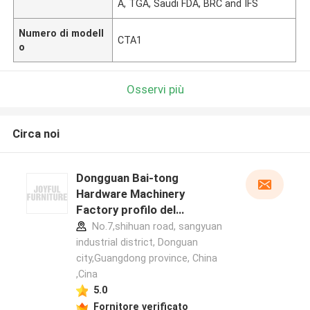
A, TGA, Saudi FDA, BRC and IFS
Numero di modell
CTA1
o
Osservi più
Circa noi
Dongguan Bai-tong
Hardware Machinery
Factory profilo del
produttore
No.7,shihuan road, sangyuan
industrial district, Donguan
city,Guangdong province, China
,Cina
5.0
Fornitore verificato