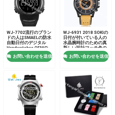
WJ-7702流行のブラン
WJ-6931 2018 SOKIの
ドの人はSMAELの防水
日付が付いている人の
自動日付のデジタル
水晶腕時計のための真
Handwatches OEMの
新しい設計マッチ色の
注文のロゴのプラスチ
革腕時計
お問い合わせを送信
お問い合わせを送信
ック腕時計を見ます
家
プロダクト
私達について