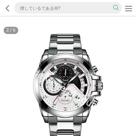
2
/
6