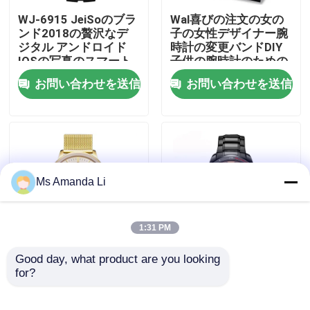
WJ-6915 JeiSoのブラ
Wal喜びの注文の女の
ンド2018の贅沢なデ
子の女性デザイナー腕
工場旅行
ジタル アンドロイド
時計の変更バンドDIY
IOSの写真のスマート
子供の腕時計のための
な腕時計の人は歩数計
ロゴによって編まれる
お問い合わせを送信
お問い合わせを送信
品質管理
およびBluetoothの腕
革紐の贅沢なギフトの
時計を防水します
腕時計セット
私達に連絡しなさい
ニュース
Ms Amanda Li
場合
1:31 PM
引用を要求しなさい
Good day, what product are you looking 
WJ-5263 MEGIRのブ
WJ-6308 Naviforceの
for?
ランドの方法多機能
日付ブランドの水晶
3ATM防水屋外人のス
Handwatches日本
IVC補足
テンレス鋼のスポーツ
Movtの人の腕時計のス