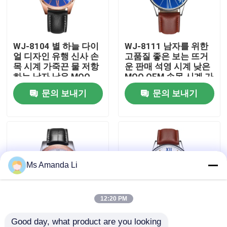
공장 여행
WJ-8104 별 하늘 다이
WJ-8111 남자를 위한
얼 디자인 유행 신사 손
고품질 좋은 보는 뜨거
품질 관리
목 시계 가죽끈 물 저항
운 판매 석영 시계 낮은
하는 남자 낮은 MOQ
MOQ OEM 손목 시계 가
OEM 시계
죽끈 방수 시계
문의 보내기
문의 보내기
연락주세요
뉴스
경우
Ms Amanda Li
인용문을 요구하세요
12:20 PM
IVC 보충교재
Good day, what product are you looking 
WJ-8106 간단한 가죽
WJ-8110 아름다운 대