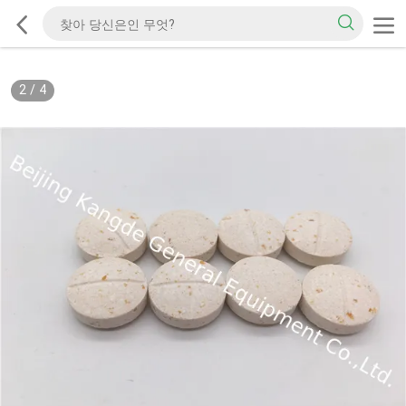
2
/
4