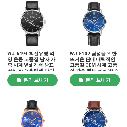
WJ-6494 최신유행 석
WJ-8102 남성을 위한
영 운동 고품질 남자 가
뜨거운 판매 매력적인
죽 시계 Wal 기쁨 상표
고품질 OEM 시계 고품
공상 파란과 백색 다이
질 가죽 밴드 낮은 양 주
얼 남성 손목 시계
문 시계
문의 보내기
문의 보내기
집
제품
우리에 대하여