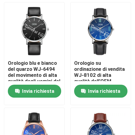
Orologio blu e bianco
Orologio su
del quarzo WJ-6494
ordinazione di vendita
del movimento di alta
WJ-8102 di alta
qualità degli uomini del
qualità dell'OEM
cuoio dell'orologio di
dell'orologio di alta
Invia richiesta
Invia richiesta
Wal-gioia di
qualità del cuoio di
Casa
immaginazione
quantità BASSA
d'avanguardia di
affascinante calda
marca del quadrante
della banda per il
Prodotti
del maschio
maschio
Circa noi