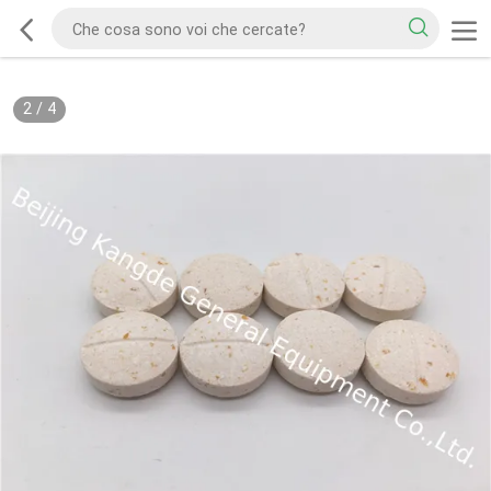
2
/
4