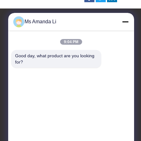
Ms Amanda Li
Fale Conosco
9:04 PM
Dongguan Bai-tong Hardware
Good day, what product are you looking 
Machinery Factory
for?
No.7, estrada shihuan,
distrito industrial sangyuan,
cidade de Donguan,
província de Guangdong,
China
86-769-22259980
yangyang@gmail.com