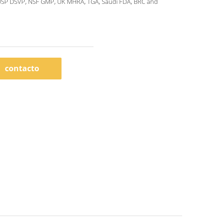
USP DSVP, NSF GMP, UK MHRA, TGA, Saudi FDA, BRC and
contacto