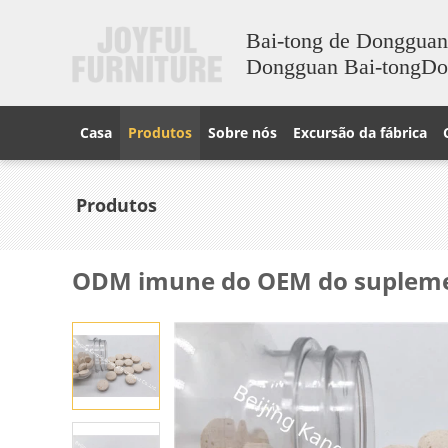
Bai-tong de Dongguan
Dongguan Bai-tongD
Casa
Produtos
Sobre nós
Excursão da fábrica
Produtos
ODM imune do OEM do suplemen