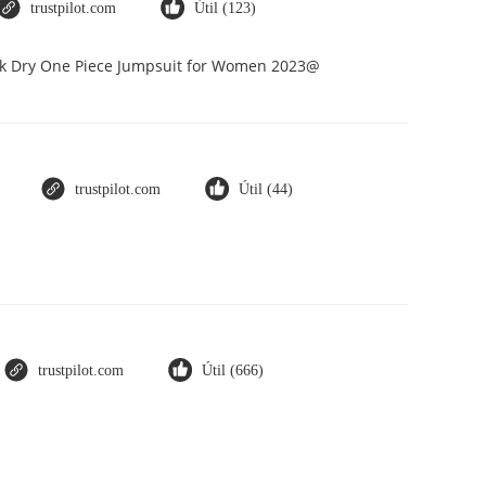
trustpilot.com
Útil (123)
ick Dry One Piece Jumpsuit for Women 2023@
trustpilot.com
Útil (44)
trustpilot.com
Útil (666)