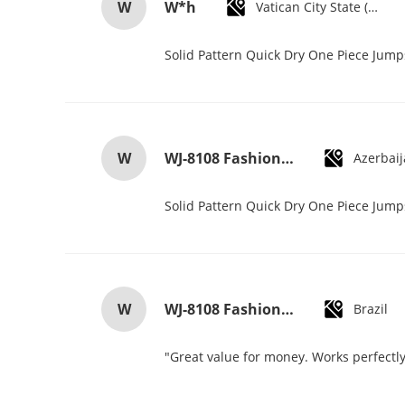
W
W*h
Vatican City State (Holy See)
Solid Pattern Quick Dry One Piece Jum
W
WJ-8108 Fashionable Simple Men's Watch Waterproof High-quality Quartz watch High-grade Small MOQ OEM watch
Azerbai
Solid Pattern Quick Dry One Piece Jum
W
WJ-8108 Fashionable Simple Men's Watch Waterproof High-quality Quartz watch High-grade Small MOQ OEM watch
Brazil
"Great value for money. Works perfectly 