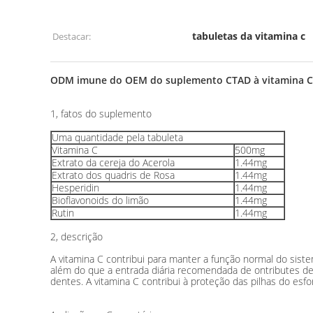
tabuletas da vitamina c
Destacar:
ODM imune do OEM do suplemento CTAD à vitamina C 
1, fatos do suplemento
Uma quantidade pela tabuleta
Vitamina C
500mg
Extrato da cereja do Acerola
1.44mg
Extrato dos quadris de Rosa
1.44mg
Hesperidin
1.44mg
Bioflavonoids do limão
1.44mg
Rutin
1.44mg
2, descrição
A vitamina C contribui para manter a função normal do siste
além do que a entrada diária recomendada de ontributes de 
dentes. A vitamina C contribui à proteção das pilhas do esfor