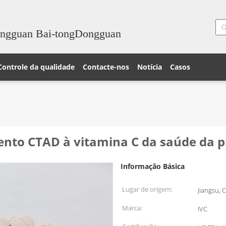
ongguan Bai-tongDongguan
Controle da qualidade
Contacte-nos
Notícia
Casos
to CTAD à vitamina C da saúde da p
Informação Básica
Lugar de origem:
Jiangsu, 
Marca:
IVC