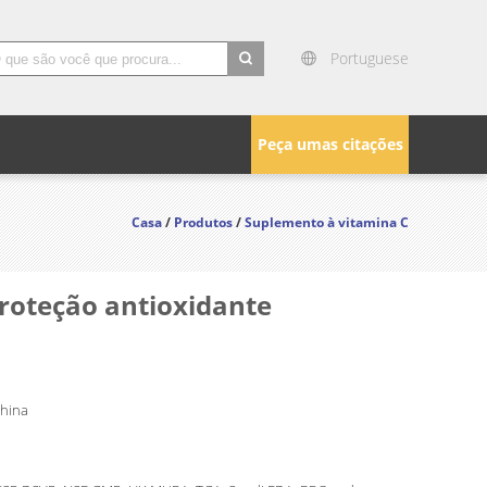
Portuguese
search
Peça umas citações
Casa
/
Produtos
/
Suplemento à vitamina C
roteção antioxidante
China