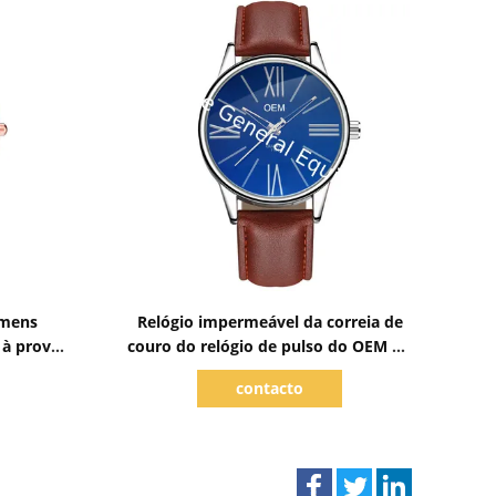
Mostrar detalhes
omens
Relógio impermeável da correia de
 à prova
couro do relógio de pulso do OEM do
uro do
relógio quente bonito de alta
contacto
eiros de
qualidade baixo MOQ de quartzo da
r do céu
venda WJ-8111 para homens