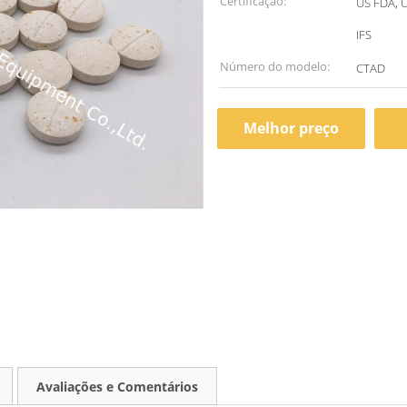
Certificação:
US FDA, 
IFS
Número do modelo:
CTAD
Melhor preço
Avaliações e Comentários