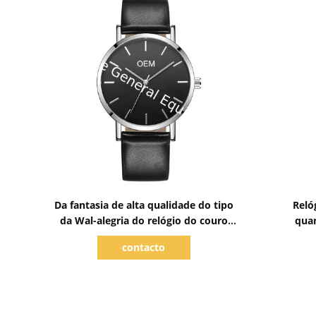
Mostrar detalhes
Da fantasia de alta qualidade do tipo
Reló
da Wal-alegria do relógio do couro
quan
dos homens do movimento na moda
qua
contacto
de quartzo WJ-6494 relógio de pulso
encan
azul e branco do seletor do homem
relógio