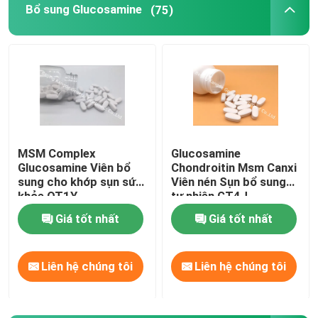
Bổ sung Glucosamine
(75)
MSM Complex
Glucosamine
Glucosamine Viên bổ
Chondroitin Msm Canxi
sung cho khớp sụn sức
Viên nén Sụn bổ sung
khỏe OT1Y
tự nhiên GT4J
Giá tốt nhất
Giá tốt nhất
Trang Chủ
Liên hệ chúng tôi
Liên hệ chúng tôi
Các sản phẩm
Về chúng tôi