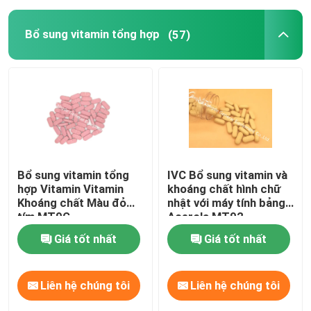
Bổ sung vitamin tổng hợp
(57)
Bổ sung Glucosamine
Bổ sung vitamin C
Bổ sung vitamin tổng hợp
Bổ sung sức khỏe xương
Bổ sung vitamin tổng
IVC Bổ sung vitamin và
hợp Vitamin Vitamin
khoáng chất hình chữ
Khoáng chất Màu đỏ
nhật với máy tính bảng
Thực phẩm bổ sung thảo dược
tím MT9G
Acerola MT92
Giá tốt nhất
Giá tốt nhất
Bổ sung hỗ trợ năng lượng
Liên hệ chúng tôi
Liên hệ chúng tôi
Bổ sung dinh dưỡng thể thao