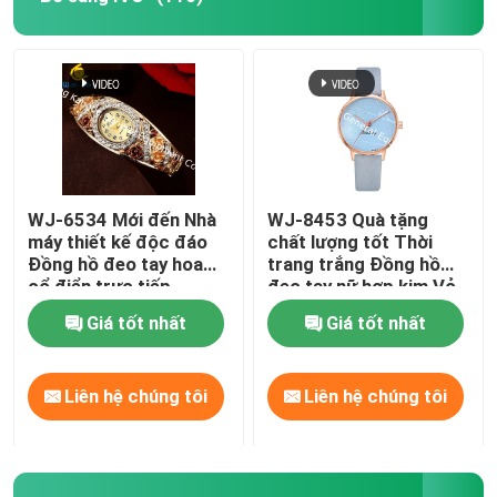
WJ-6534 Mới đến Nhà
WJ-8453 Quà tặng
máy thiết kế độc đáo
chất lượng tốt Thời
Đồng hồ đeo tay hoa
trang trắng Đồng hồ
cổ điển trực tiếp
đeo tay nữ hợp kim Vỏ
đồng hồ dây đeo bằng
Giá tốt nhất
Giá tốt nhất
da
Liên hệ chúng tôi
Liên hệ chúng tôi