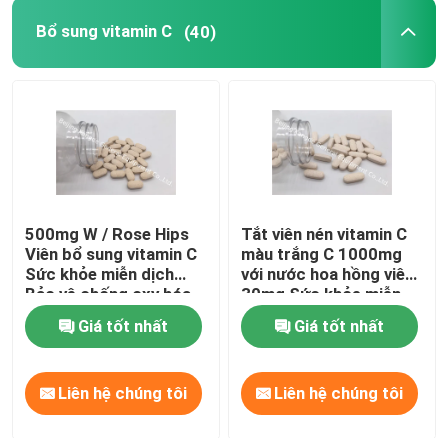
Bổ sung vitamin C
(40)
Tham quan nhà máy
Kiểm soát chất lượng
Liên hệ chúng tôi
500mg W / Rose Hips
Tắt viên nén vitamin C
Tin tức
Viên bổ sung vitamin C
màu trắng C 1000mg
Sức khỏe miễn dịch
với nước hoa hồng viên
Bảo vệ chống oxy hóa
30mg Sức khỏe miễn
Các trường hợp
CTDA
dịch CT1D
Giá tốt nhất
Giá tốt nhất
Yêu cầu báo giá
Liên hệ chúng tôi
Liên hệ chúng tôi
Bổ sung IVC