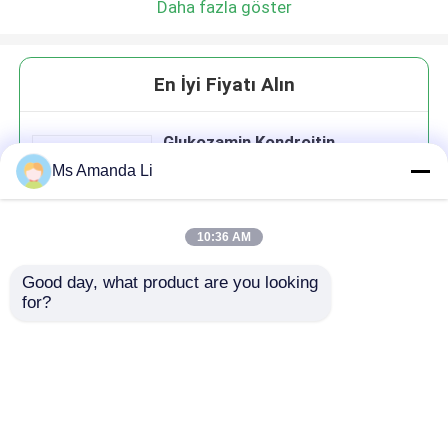
Daha fazla göster
En İyi Fiyatı Alın
Glukozamin Kondroitin
Manganez Tablet Kıkırdak
Ms Amanda Li
Sağlığı Ortak Sağlık Takviyeleri
GT4R
10:36 AM
Good day, what product are you looking 
Devam et
for?
Önerilen Ürünler