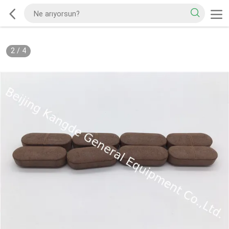
2
/
4