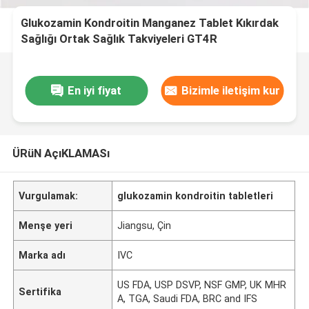
Glukozamin Kondroitin Manganez Tablet Kıkırdak
Sağlığı Ortak Sağlık Takviyeleri GT4R
En iyi fiyat
Bizimle iletişim kur
ÜRüN AçıKLAMASı
Vurgulamak:
glukozamin kondroitin tabletleri
Menşe yeri
Jiangsu, Çin
Marka adı
IVC
US FDA, USP DSVP, NSF GMP, UK MHR
Sertifika
A, TGA, Saudi FDA, BRC and IFS