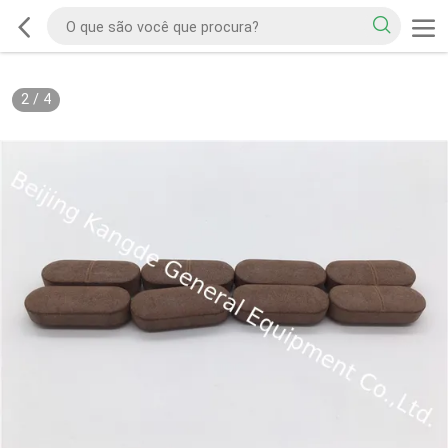
2
/
4