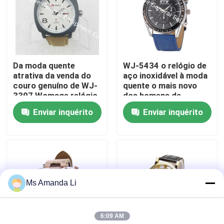
Excursão da fábrica
Controle da qualidade
Da moda quente
WJ-5434 o relógio de
atrativa da venda do
aço inoxidável à moda
couro genuíno de WJ-
quente o mais novo
Contacte-nos
3397 Womage relógio
dos homens de
popular do couro dos
quartzo da faixa do
Enviar inquérito
Enviar inquérito
homens
couro traseiro da
Notícia
venda GTS
Casos
Ms Amanda Li
Peça umas citações
6:09 AM
IVC suplementos