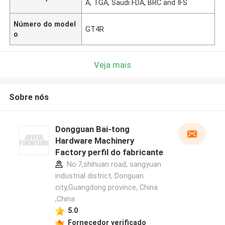
A, TGA, Saudi FDA, BRC and IFS
Número do model
GT4R
o
Veja mais
Sobre nós
Dongguan Bai-tong
Hardware Machinery
Factory perfil do fabricante
No.7,shihuan road, sangyuan
industrial district, Donguan
city,Guangdong province, China
,China
5.0
Fornecedor verificado