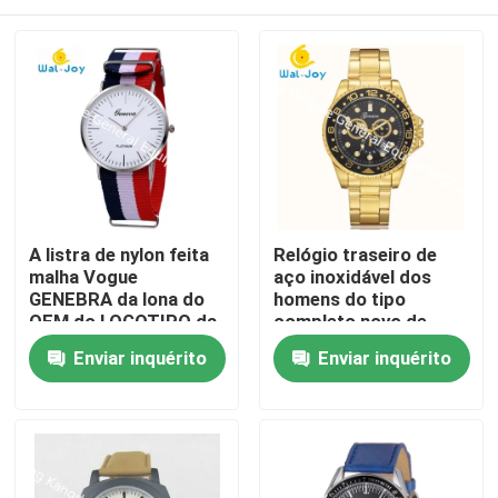
A listra de nylon feita
Relógio traseiro de
malha Vogue
aço inoxidável dos
GENEBRA da lona do
homens do tipo
OEM do LOGOTIPO da
completo novo de
venda da fábrica de
Genebra do calendário
Casa
Enviar inquérito
Enviar inquérito
WJ-3395 China Yiwu
da forma da chegada
relógio quente olha o
WJ-6525
relógio de pulso
Produtos
relativo à promoção
do homem
Sobre nós