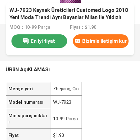
WJ-7923 Kaynak Üreticileri Cuatomed Logo 2018
Yeni Moda Trendi Aynı Bayanlar Milan Ile Yıldızlı
İzle Vibrato Kemer Kemer Izle
MOQ：10-99 Parça
Fiyat：$1.90
En iyi fiyat
Bizimle iletişim kur
ÜRüN AçıKLAMASı
Menşe yeri
Zhejiang, Çin
Model numarası
WJ-7923
Min sipariş miktar
10-99 Parça
ı
Fiyat
$1.90