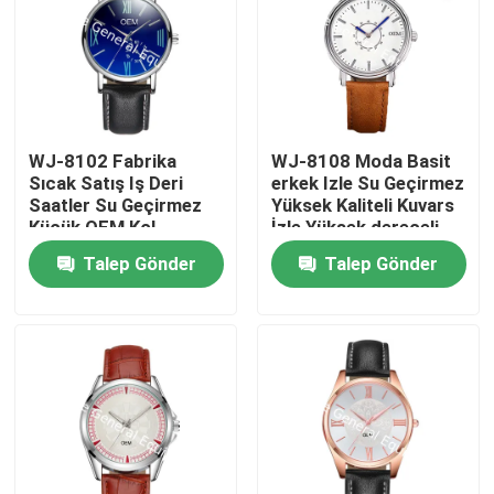
WJ-8102 Fabrika
WJ-8108 Moda Basit
Sıcak Satış Iş Deri
erkek Izle Su Geçirmez
Saatler Su Geçirmez
Yüksek Kaliteli Kuvars
Küçük OEM Kol
İzle Yüksek dereceli
Saatleri Erkekler Bilek
Küçük ADEDI OEM izle
Talep Gönder
Talep Gönder
Saatler
Ev
Ürün:% s
Hakkımızda