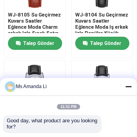
WJ-8105 Su Geçirmez
WJ-8104 Su Geçirmez
Fabrika turu
Kuvars Saatler
Kuvars Saatler
Eğlence Moda Charm
Eğlence Moda Iş erkek
erkek Izle Sıcak Satış
Izle Popüler Küçük
Kalite kontrol
Küçük ADEDI OEM Izle
ADEDI OEM Izle
Talep Gönder
Talep Gönder
Bizimle iletişime geçin
Haberler
Ms Amanda Li
Vakalar
11:31 PM
Bir teklif isteği
Good day, what product are you looking 
WJ-8103 Küçük OEM
WJ-8101 Fabrika Son
for?
Erkekler Saatler İş Su
Tasarım Erkekler
IVC Takviyeler
Geçirmez Deri Kol
Saatler Küçük