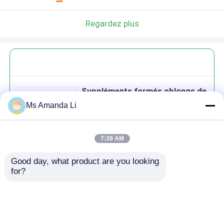
Regardez plus
Suppléments formés oblongs de
Tablette de zinc de magnésium
Ms Amanda Li
de calcium d'ODM d'OEM pour la
santé BT2X d'os
7:39 AM
Good day, what product are you looking 
Continuer
for?
produits recommandés