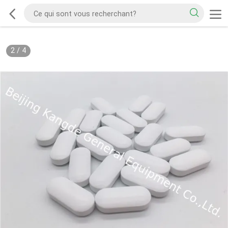
2
/
4