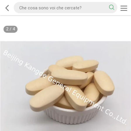
2
/
4