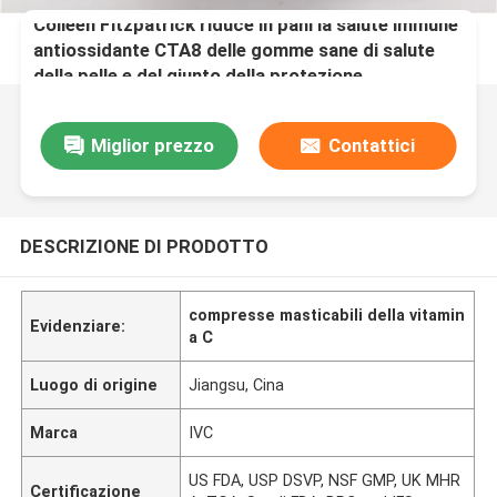
Colleen Fitzpatrick riduce in pani la salute immune
antiossidante CTA8 delle gomme sane di salute
della pelle e del giunto della protezione
Miglior prezzo
Contattici
DESCRIZIONE DI PRODOTTO
compresse masticabili della vitamin
Evidenziare:
a C
Luogo di origine
Jiangsu, Cina
Marca
IVC
US FDA, USP DSVP, NSF GMP, UK MHR
Certificazione