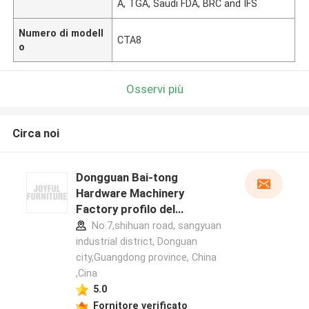
A, TGA, Saudi FDA, BRC and IFS
Numero di modell
CTA8
o
Osservi più
Circa noi
Dongguan Bai-tong
Hardware Machinery
Factory profilo del
produttore
No.7,shihuan road, sangyuan
industrial district, Donguan
city,Guangdong province, China
,Cina
5.0
Fornitore verificato