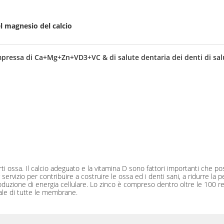
l magnesio del calcio
ompressa di Ca+Mg+Zn+VD3+VC & di salute dentaria dei denti di sal
rti ossa. Il calcio adeguato e la vitamina D sono fattori importanti che po
izio per contribuire a costruire le ossa ed i denti sani, a ridurre la per
 produzione di energia cellulare. Lo zinco è compreso dentro oltre le 100
ale di tutte le membrane.