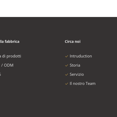
lla fabbrica
Circa noi
a di prodotti
Intruduction
 / ODM
Storia
S
Servizio
Il nostro Team