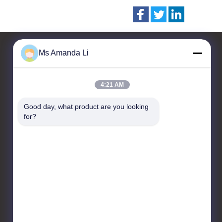
Ms Amanda Li
Contattaci
4:21 AM
Dongguan Bai-tong Hardware
Good day, what product are you looking 
Machinery Factory
for?
No.7, strada shihuan,
distretto industriale
sangyuan, città di Donguan,
provincia del Guangdong,
Cina
86-769-22259980
yangyang@gmail.com