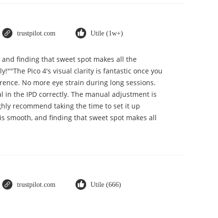
trustpilot.com
Utile (1w+)
, and finding that sweet spot makes all the
""The Pico 4's visual clarity is fantastic once you
erence. No more eye strain during long sessions.
ial in the IPD correctly. The manual adjustment is
ghly recommend taking the time to set it up
t is smooth, and finding that sweet spot makes all
trustpilot.com
Utile (666)