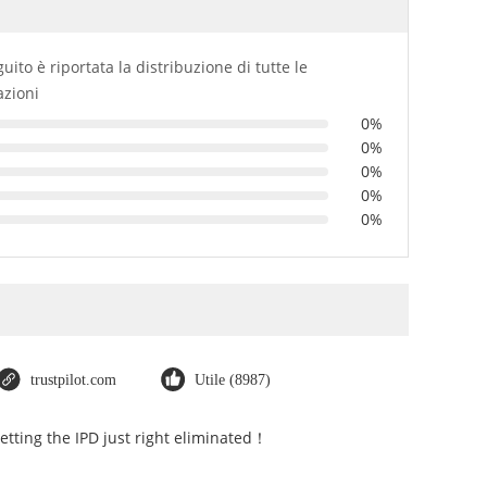
guito è riportata la distribuzione di tutte le
azioni
0%
0%
0%
0%
0%
trustpilot.com
Utile (8987)
Getting the IPD just right eliminated！