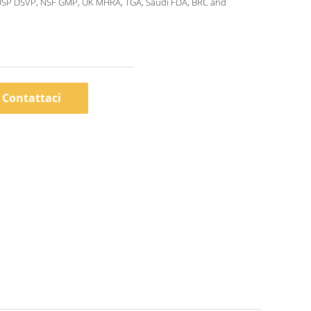
USP DSVP, NSF GMP, UK MHRA, TGA, Saudi FDA, BRC and
Contattaci