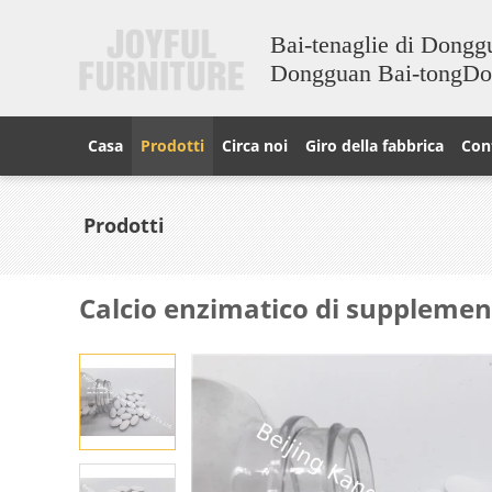
Bai-tenaglie di Dongg
Dongguan Bai-tongD
Casa
Prodotti
Circa noi
Giro della fabbrica
Cont
Prodotti
Calcio enzimatico di supplemento