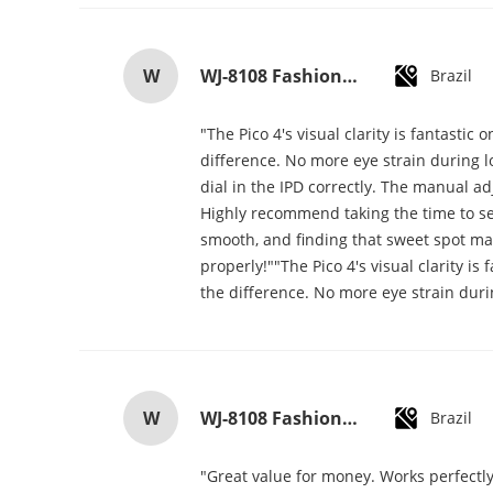
W
WJ-8108 Fashionable Simple Men's Watch Waterproof High-quality Quartz watch High-grade Small MOQ OEM watch
Brazil
"The Pico 4's visual clarity is fantasti
difference. No more eye strain during lo
dial in the IPD correctly. The manual a
Highly recommend taking the time to set 
smooth, and finding that sweet spot mak
properly!""The Pico 4's visual clarity i
the difference. No more eye strain duri
W
WJ-8108 Fashionable Simple Men's Watch Waterproof High-quality Quartz watch High-grade Small MOQ OEM watch
Brazil
"Great value for money. Works perfectly 