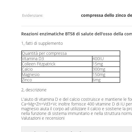
compressa dello zinco de
Evidenziare:
Reazioni enzimatiche BT58 di salute dell'osso della c
1, fatti di supplemento
Quantità per compressa
Vitamina D3
400IU
Colleen Fitzpatrick
15mg
Calcio
300mg
Magnesio
150mg
Zinco
6mg
2, descrizione
L'aiuto di vitamina D e del calcio costruisce e mantiene le fo
Ca+Mg+Zn+Vd3+Vc inoltre fornisce 400 vitamine D di IU per serv
magnesio aiuta il corpo ad utilizzare il calcio e sostiene la
nella funzione di sistema immunitario e nella struttura norm
Valutazioni e recensioni