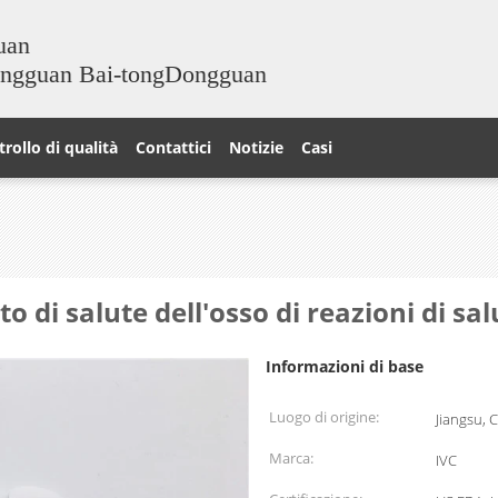
uan
ongguan Bai-tongDongguan
rollo di qualità
Contattici
Notizie
Casi
 di salute dell'osso di reazioni di sa
Informazioni di base
Luogo di origine:
Jiangsu, 
Marca:
IVC