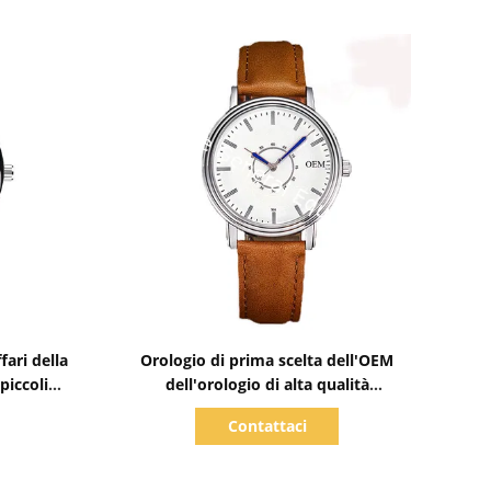
Mostra dettagli
fari della
Orologio di prima scelta dell'OEM
piccoli
dell'orologio di alta qualità
 uomini
impermeabile piccolo MOQ del
Contattaci
es
quarzo dell'orologio degli uomini
semplici alla moda WJ-8108