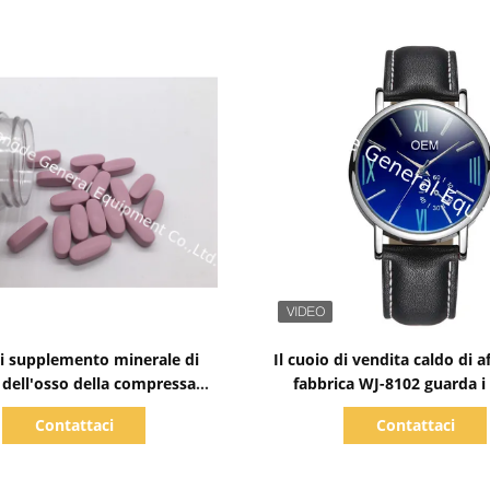
Mostra dettagli
Mostra dettagli
ti supplemento minerale di
Il cuoio di vendita caldo di af
 dell'osso della compressa
fabbrica WJ-8102 guarda i 
tte di sanguinare BT7N
orologi impermeabili degli
Contattaci
Contattaci
dell'OEM Handwatch