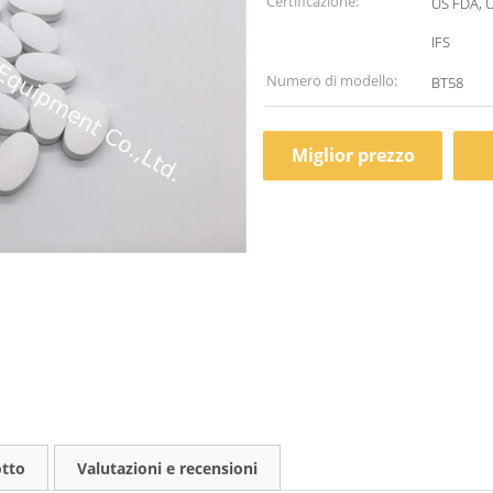
Certificazione:
US FDA, 
IFS
Numero di modello:
BT58
Miglior prezzo
otto
Valutazioni e recensioni