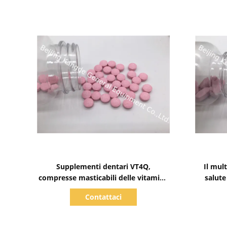
Mostra dettagli
Supplementi dentari VT4Q,
Il mul
compresse masticabili delle vitamine
salute
dell'osso del sole di salute di
sme
Contattaci
vitamina D