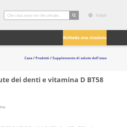
Italian
search
Richieda una citazione
Casa
/
Prodotti
/
Supplemento di salute dell'osso
lute dei denti e vitamina D BT58
Cina