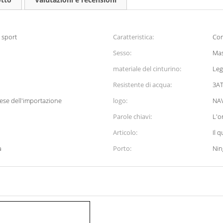
 sport
Caratteristica:
Com
Sesso:
Mas
materiale del cinturino:
Leg
Resistente di acqua:
3A
ese dell'importazione
logo:
NA
Parole chiavi:
L'o
Articolo:
Il 
a
Porto:
Ni