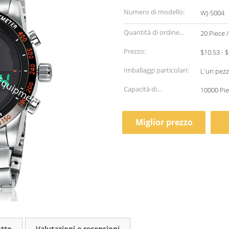
Numero di modello:
WJ-5004
Quantità di ordine
20 Piece /
minimo:
Prezzo:
Imballaggi particolari:
L'un pezz
Capacità di
10000 Pie
alimentazione:
Miglior prezzo
otto
Valutazioni e recensioni