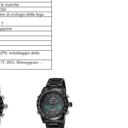
 le marche
Old
ino di orologio della lega
m T
iappone
(PS: imballaggio della
o, T/T, W/U, Moneygram…