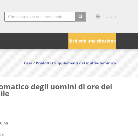
Italian
search
Richieda una citazione
Casa
/
Prodotti
/
Supplementi del multivitaminico
matico degli uomini di ore del
ile
 Cina
CE