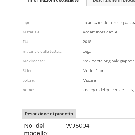
Tipo:
Incanto, modo, lusso, quarzo,
Materiale:
Acciaio inossidabile
Età:
2018
materiale della testa
Lega
dell'orologio:
Movimento:
Movimento originale giappon
Stile:
Modo. Sport
colore:
Miscela
nome:
Orologio del quarzo della leg
Descrizione di prodotto
No. del
WJ5004
modello: