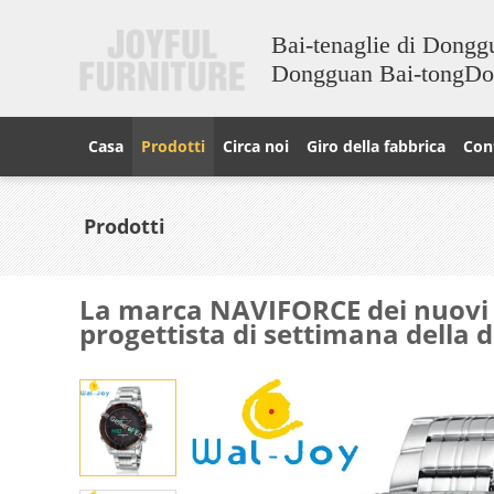
Bai-tenaglie di Dongg
Dongguan Bai-tongD
Casa
Prodotti
Circa noi
Giro della fabbrica
Cont
Prodotti
La marca NAVIFORCE dei nuovi u
progettista di settimana della da