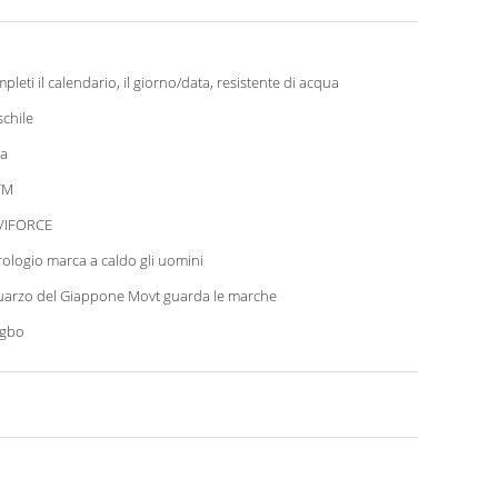
pleti il calendario, il giorno/data, resistente di acqua
chile
a
TM
VIFORCE
rologio marca a caldo gli uomini
quarzo del Giappone Movt guarda le marche
ngbo