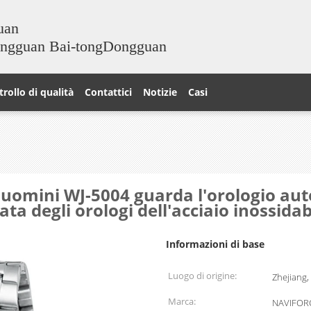
uan
ongguan Bai-tongDongguan
rollo di qualità
Contattici
Notizie
Casi
omini WJ-5004 guarda l'orologio auto
ta degli orologi dell'acciaio inossidab
Informazioni di base
Luogo di origine:
Zhejiang,
Marca:
NAVIFOR