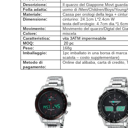
Descrizione:
Il quarzo del Giappone Movt guarda
Folla adatta:
uomo di /Men/Children/Boys/Young/
Materiale:
Cassa per orologi della lega + cintur
Dimensione:
cinturino: 24.1cm L*2.4cm W
testa dell'orologio: 4.7cm dia.*1.6c
Movimento:
Movimento del quarzo/Digtal del G
Colore:
miscela
Caratteristica:
vita 3ATM impermeabile
MOQ:
20 pc
Peso:
168g
Imballaggio:
1pc imballato in una borsa di marca 
scatola – costo supplementare)
Metodo di
Online dal alibaba, carta di credit
pagamento: