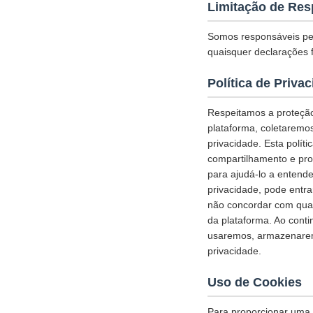
Limitação de Res
Somos responsáveis pel
quaisquer declarações f
Política de Priva
Respeitamos a proteção
plataforma, coletaremo
privacidade. Esta polí
compartilhamento e pro
para ajudá-lo a entende
privacidade, pode entr
não concordar com qual
da plataforma. Ao cont
usaremos, armazenarem
privacidade.
Uso de Cookies
Para proporcionar uma e