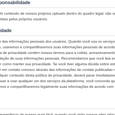
ponsabilidade
o conteúdo de nossos próprios uploads dentro do quadro legal; não 
eitas pelos próprios usuários.
cidade
 das informações pessoais dos usuários. Quando você usa os serviços
s, usaremos e compartilharemos suas informações pessoais de acordo 
tica de privacidade contém nossos termos para a coleta, armazenamento
teção de suas informações pessoais. Recomendamos que você leia esta
r como manter sua privacidade. Se você tiver alguma dúvida sobre esta
ar em contato conosco através das informações de contato publicadas 
quer conteúdo desta política de privacidade, deverá parar imediatame
inuar a usar qualquer um dos serviços da plataforma, você concorda q
os e compartilharemos legalmente suas informações de acordo com es
xperiência de acesso mais fácil, quando você visita nossos sites rela