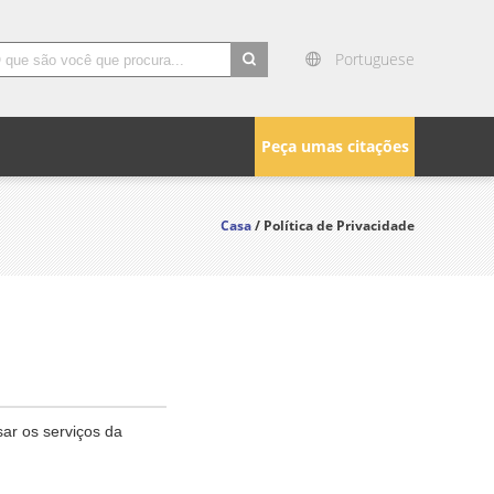
Portuguese
search
Peça umas citações
Casa
/ Política de Privacidade
sar os serviços da