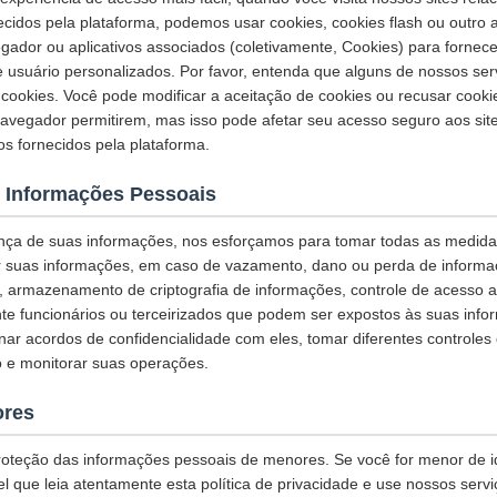
necidos pela plataforma, podemos usar cookies, cookies flash ou outro
egador ou aplicativos associados (coletivamente, Cookies) para fornec
e usuário personalizados. Por favor, entenda que alguns de nossos se
ookies. Você pode modificar a aceitação de cookies ou recusar cook
navegador permitirem, mas isso pode afetar seu acesso seguro aos sit
os fornecidos pela plataforma.
 Informações Pessoais
nça de suas informações, nos esforçamos para tomar todas as medid
r suas informações, em caso de vazamento, dano ou perda de informaç
L, armazenamento de criptografia de informações, controle de acesso 
te funcionários ou terceirizados que podem ser expostos às suas info
inar acordos de confidencialidade com eles, tomar diferentes controles
 e monitorar suas operações.
ores
oteção das informações pessoais de menores. Se você for menor de 
 que leia atentamente esta política de privacidade e use nossos servi