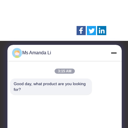
Ms Amanda Li
Fale Conosco
3:15 AM
Dongguan Bai-tong Hardware
Good day, what product are you looking 
Machinery Factory
for?
No.7, estrada shihuan,
distrito industrial sangyuan,
cidade de Donguan,
província de Guangdong,
China
86-769-22259980