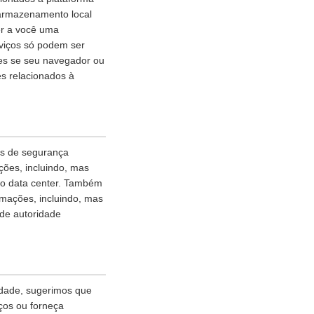
 armazenamento local
er a você uma
rviços só podem ser
ies se seu navegador ou
es relacionados à
as de segurança
ões, incluindo, mas
ao data center. Também
rmações, incluindo, mas
 de autoridade
idade, sugerimos que
ços ou forneça