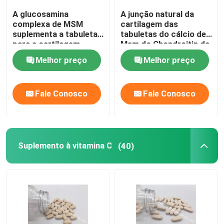
A glucosamina
A junção natural da
Suplementos à gestão do peso
complexa de MSM
cartilagem das
suplementa a tabuleta
tabuletas do cálcio de
para a cartilagem
Msm do Chondroitin da
OT1Y da saúde das
glucosamina
Melhor preço
Melhor preço
junções
suplementa GT4J
Fale Conosco
Fale Conosco
Suplemento à vitamina C
(40)