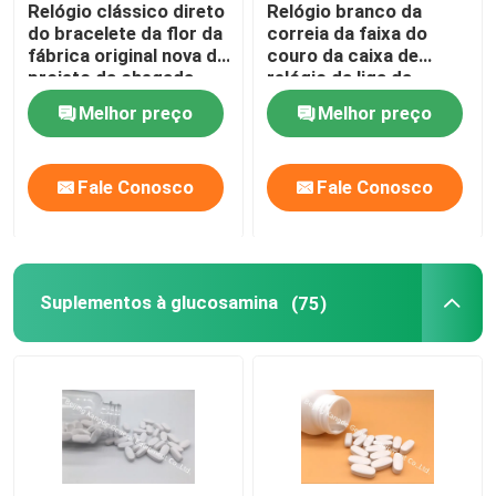
Relógio clássico direto
Relógio branco da
do bracelete da flor da
correia da faixa do
Suplementos à saúde do olho
fábrica original nova do
couro da caixa de
projeto da chegada
relógio da liga da
WJ-6534
mulher da forma do
Melhor preço
Melhor preço
presente de boa
Softgels Chewable
qualidade WJ-8453
Fale Conosco
Fale Conosco
Vegetariano Softgels
Suplementos ao óleo de peixes
Suplementos à glucosamina
(75)
Suplementos ao sistema nervoso
suplementos à saúde das mulheres
Suplemento à vitamina E