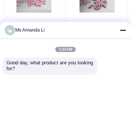
Suplementos dentais
O multi suplemento
VT4Q às vitaminas do
mineral à saúde do
Ms Amanda Li
osso da luz do sol da
osso da tabuleta para
saúde, tabuletas
de sangrar BT7N
Chewable da vitamina D
7:24 PM
Melhor preço
Melhor preço
Good day, what product are you looking 
for?
Fale Conosco
Fale Conosco
Veja mais
Casa
Mapa do Site
Fale Conosco
Desktop Site
Mapa do Site
Política de Privacidade