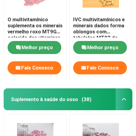
O multivitamínico
IVC multivitamínicos e
suplementa os minerais
minerais dados forma
vermelho roxo MT9G
oblongos com
colorido das vitaminas
tabuletas MT92 do
da tabuleta
Acerola
Melhor preço
Melhor preço
Fale Conosco
Fale Conosco
Suplemento à saúde do osso
(38)