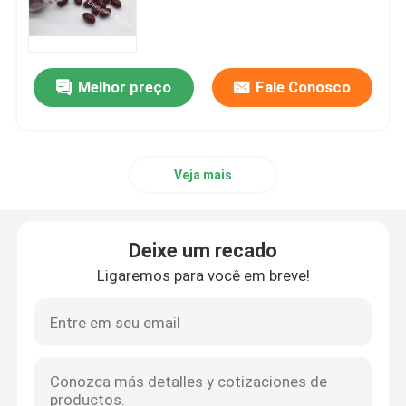
Excursão da fábrica
Melhor preço
Fale Conosco
Controle da qualidade
Contacte-nos
Veja mais
Notícia
Deixe um recado
Ligaremos para você em breve!
Casos
Peça umas citações
IVC suplementos