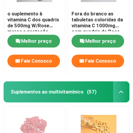
o suplemento à
Fora do branco as
vitamina C dos quadris
tabuletas coloridas da
de 500mg W/Rose
vitamina C 1000mg
marca a proteção
com quadris de Rosa
antioxidante CTDA da
30mg marcam a saúde
Melhor preço
Melhor preço
saúde imune
imune CT1D
Fale Conosco
Fale Conosco
Suplementos ao multivitamínico
(57)