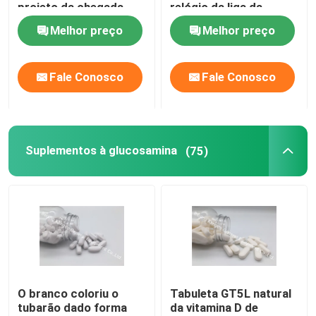
projeto da chegada
relógio da liga da
WJ-6534
mulher da forma do
Melhor preço
Melhor preço
presente de boa
Excursão da fábrica
qualidade WJ-8453
Fale Conosco
Fale Conosco
Controle da qualidade
Contacte-nos
Suplementos à glucosamina
(75)
Notícia
Casos
Peça umas citações
O branco coloriu o
Tabuleta GT5L natural
tubarão dado forma
da vitamina D de
IVC suplementos