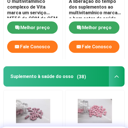
O multivitamínico
A liberação do tempo
complexo de Vita
dos suplementos ao
Suplementos à gestão do peso
marca um serviço
multivitamínico marca
MT5S do ODM do OEM
o bem estar da saúde
do suplemento
geral um MT4E
Melhor preço
Melhor preço
dietético
dietético
Fale Conosco
Fale Conosco
Suplemento à saúde do osso
(38)