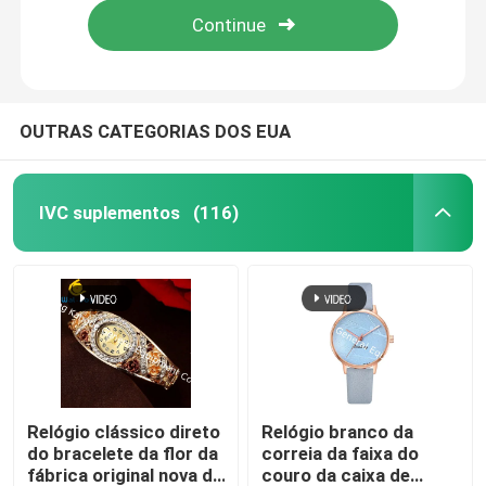
OUTRAS CATEGORIAS DOS EUA
IVC suplementos
(116)
Casa
Produtos
Relógio clássico direto
Relógio branco da
do bracelete da flor da
correia da faixa do
fábrica original nova do
couro da caixa de
Sobre nós