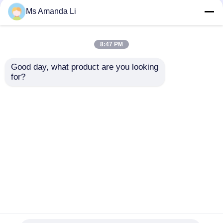
O multi suplemento
Suplementos dentais
Ms Amanda Li
mineral à saúde do
VT4Q às vitaminas do
osso da tabuleta para
osso da luz do sol da
de sangrar BT7N
saúde, tabuletas
8:47 PM
Chewable da vitamina D
Melhor preço
Melhor preço
Good day, what product are you looking 
for?
Fale Conosco
Fale Conosco
Veja mais
Casa
Mapa do Site
Fale Conosco
Desktop Site
Mapa do Site
Política de Privacidade
China vitamina e 400 iu supplier.
Copyright ©