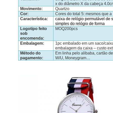
x do diâmetro X da cabeça 4.0c
Movimento:
Quartzo
Cor:
Cores do total 5: mesmos que 
Característica:
caixa de relógio permutável de s
simples do relógio de forma
Logotipo feito
MOQ200pcs
sob
encomenda:
Embalagem:
1pc embalado em um saco/caixa
embalagem da caixa – custo ext
Método do
Em linha pelo alibaba, cartão de 
pagamento:
W/U, Moneygram…