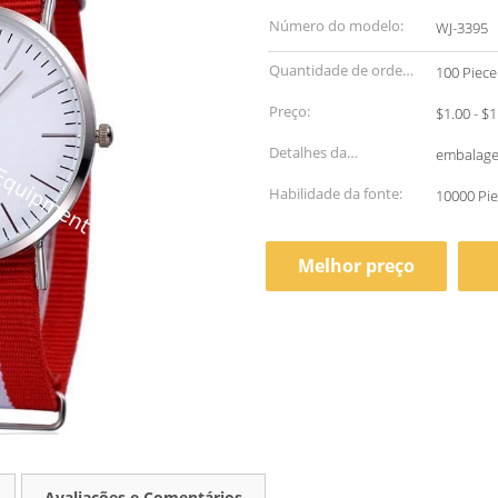
Número do modelo:
WJ-3395
Quantidade de ordem
100 Piece
mínima:
Preço:
Detalhes da
embalag
embalagem:
Habilidade da fonte:
10000 Pie
Melhor preço
Avaliações e Comentários