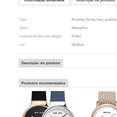
Tipo:
Encanto, forma, luxo, quartzo
Sexo:
Masculino
material da faixa de relógio:
Frabic
cor:
Multicor
Descrição do produto
Produtos recomendados