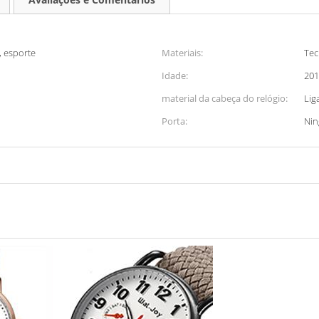
, esporte
Materiais:
Tec
Idade:
201
material da cabeça do relógio:
Lig
Porta:
Nin