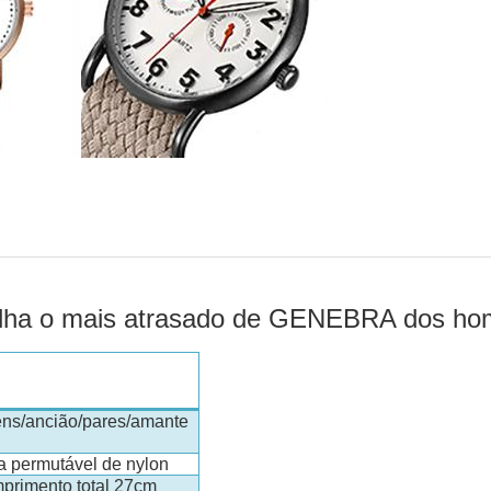
 malha o mais atrasado de GENEBRA dos ho
ns/ancião/pares/amante
ia permutável de nylon
mprimento total 27cm