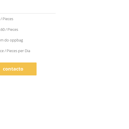
 / Pieces
$1.00 - $1.60 / Pieces
em do oppbag
ce / Pieces per Dia
contacto