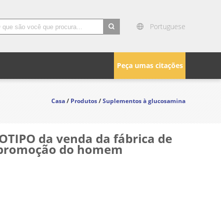
Portuguese
search
Peça umas citações
Casa
/
Produtos
/
Suplementos à glucosamina
OTIPO da venda da fábrica de
 à promoção do homem