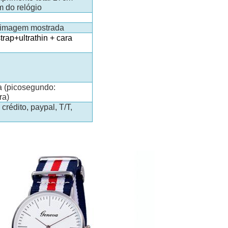
m do relógio
a imagem mostrada
trap+ultrathin + cara
 (picosegundo:
ra)
crédito, paypal, T/T,