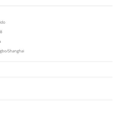
ido
8
a
gbo/Shanghai