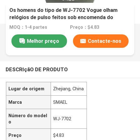
Os homens do tipo de WJ-7702 Vogue olham
relógios de pulso feitos sob encomenda do
plástico do logotipo do OEM de Digitas
MOQ：1-4 partes
Preço：$4.83
Handwatches da auto data impermeável de
SMAEL
Melhor preço
Contacte-nos
DESCRIçãO DE PRODUTO
Lugar de origem
Zhejiang, China
Marca
SMAEL
Número do model
WJ-7702
o
Preço
$4.83