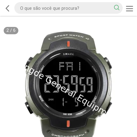
2
/
6