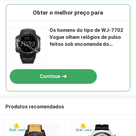
Obter o melhor preço para
Os homens do tipo de WJ-7702
Vogue olham relógios de pulso
feitos sob encomenda do
plástico do logotipo do OEM de
Digitas Handwatches da auto
data impermeável de SMAEL
Continue
Produtos recomendados