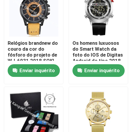
Relógios brandnew do
Os homens luxuosos
couro da cor do
do Smart Watch da
fósforo do projeto de
foto do IOS de Digitas
WJ-6931 2018 SOKI
Android do tipo 2018
para relógios de
de WJ-6915 JeiSo
Enviar inquérito
Enviar inquérito
quartzo dos homens
Waterproof o relógio
com data
de pulso com
podômetro e
Bluetooth
Casa
Produtos
Sobre nós