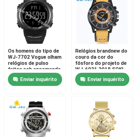
Os homens do tipo de
Relógios brandnew do
WJ-7702 Vogue olham
couro da cor do
relógios de pulso
fósforo do projeto de
feitos sob encomenda
WJ-6931 2018 SOKI
do plástico do
para relógios de
Enviar inquérito
Enviar inquérito
logotipo do OEM de
quartzo dos homens
Digitas Handwatches
com data
da auto data
Casa
impermeável de
SMAEL
Produtos
Sobre nós