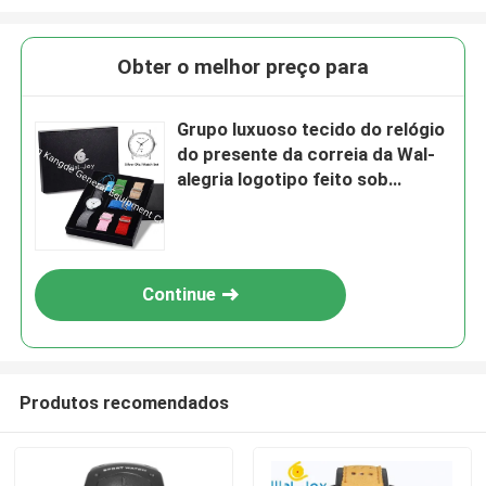
Obter o melhor preço para
Grupo luxuoso tecido do relógio
do presente da correia da Wal-
alegria logotipo feito sob
encomenda para o relógio de
pulso da criança da faixa DIY da
mudança dos relógios dos
desenhistas das mulheres da
Continue
menina
Produtos recomendados