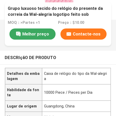
Grupo luxuoso tecido do relógio do presente da
correia da Wal-alegria logotipo feito sob
encomenda para o relógio de pulso da criança da
MOQ：>Partes =1
Preço：$10.00
faixa DIY da mudança dos relógios dos
desenhistas das mulheres da menina
Melhor preço
Contacte-nos
DESCRIçãO DE PRODUTO
Detalhes da emba
Caixa de relógio do tipo da Wal-alegri
lagem
a
Habilidade da fon
10000 Piece / Pieces per Dia
te
Lugar de origem
Guangdong, China