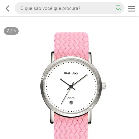
2
/
6